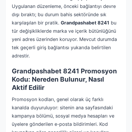
Uygulanan düzenleme, önceki bağlantıyı devre
dışı bıraktı; bu durum bahis sektöründe sık
karşılaşılan bir pratik.
Grandpashabet 8241
bu
tür değişikliklerde marka ve içerik bütünlüğünü
yeni adres üzerinden koruyor. Mevcut durumda
tek geçerli giriş bağlantısı yukarıda belirtilen
adrestir.
Grandpashabet 8241 Promosyon
Kodu: Nereden Bulunur, Nasıl
Aktif Edilir
Promosyon kodları, genel olarak üç farklı
kanalda duyuruluyor: sitenin ana sayfasındaki
kampanya bölümü, sosyal medya hesapları ve
üyelere gönderilen e-posta bildirimleri. Kod