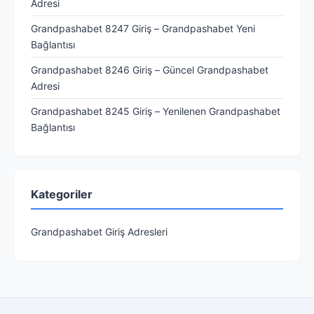
Adresi
Grandpashabet 8247 Giriş – Grandpashabet Yeni
Bağlantısı
Grandpashabet 8246 Giriş – Güncel Grandpashabet
Adresi
Grandpashabet 8245 Giriş – Yenilenen Grandpashabet
Bağlantısı
Kategoriler
Grandpashabet Giriş Adresleri