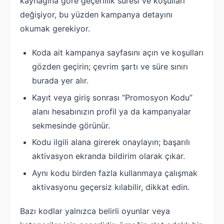
kaynağına göre geçerlilik süresi ve koşulları
değişiyor, bu yüzden kampanya detayını
okumak gerekiyor.
Koda ait kampanya sayfasını açın ve koşulları
gözden geçirin; çevrim şartı ve süre sınırı
burada yer alır.
Kayıt veya giriş sonrası “Promosyon Kodu”
alanı hesabınızın profil ya da kampanyalar
sekmesinde görünür.
Kodu ilgili alana girerek onaylayın; başarılı
aktivasyon ekranda bildirim olarak çıkar.
Aynı kodu birden fazla kullanmaya çalışmak
aktivasyonu geçersiz kılabilir, dikkat edin.
Bazı kodlar yalnızca belirli oyunlar veya