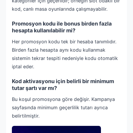
kategoriler için geçerlidir; örneğin slot odaklı bir
kod, canlı masa oyunlarında çalışmayabilir.
Promosyon kodu ile bonus birden fazla
hesapta kullanılabilir mi?
Her promosyon kodu tek bir hesaba tanımlıdır.
Birden fazla hesapta aynı kodu kullanmak
sistemin tekrar tespiti nedeniyle kodu otomatik
iptal eder.
Kod aktivasyonu için belirli bir minimum
tutar şartı var mı?
Bu koşul promosyona göre değişir. Kampanya
sayfasında minimum geçerlilik tutarı ayrıca
belirtilmiştir.