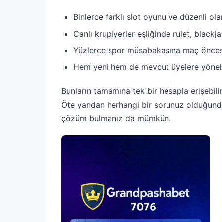
Binlerce farklı slot oyunu ve düzenli ol
Canlı krupiyerler eşliğinde rulet, black
Yüzlerce spor müsabakasına maç öncesi 
Hem yeni hem de mevcut üyelere yöneli
Bunların tamamına tek bir hesapla erişebilir
Öte yandan herhangi bir sorunuz olduğunda 
çözüm bulmanız da mümkün.