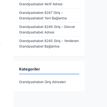
Grandpashabet Aktif Adresi
Grandpashabet 8247 Giriş –
Grandpashabet Yeni Bağlantısı
Grandpashabet 8246 Giriş – Güncel
Grandpashabet Adresi
Grandpashabet 8245 Giriş – Yenilenen
.
Grandpashabet Bağlantısı
Kategoriler
Grandpashabet Giriş Adresleri