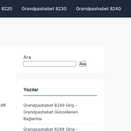
 8220
Grandpashabet 8230
Grandpashabet 8240
Ara
Ara
Yazılar
cak
Grandpashabet 8249 Giriş –
Grandpashabet Güncellenen
Bağlantısı
Grandpashabet 8248 Girişi –