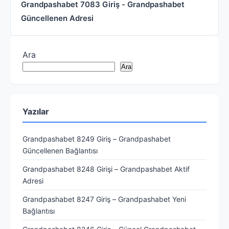
Grandpashabet 7083 Giriş - Grandpashabet
Güncellenen Adresi
Ara
Ara
Yazılar
Grandpashabet 8249 Giriş – Grandpashabet
Güncellenen Bağlantısı
Grandpashabet 8248 Girişi – Grandpashabet Aktif
Adresi
Grandpashabet 8247 Giriş – Grandpashabet Yeni
Bağlantısı