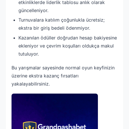
etkinliklerde liderlik tablosu anlık olarak
güncelleniyor.
Turnuvalara katılım çoğunlukla ücretsiz;
ekstra bir giriş bedeli ödenmiyor.
Kazanılan ödüller doğrudan hesap bakiyesine
ekleniyor ve çevrim koşulları oldukça makul
tutuluyor.
Bu yarışmalar sayesinde normal oyun keyfinizin
üzerine ekstra kazanç fırsatları
yakalayabilirsiniz.