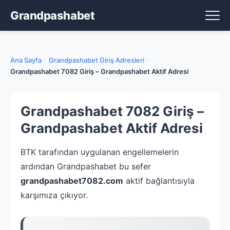
İçeriğe
Grandpashabet
Geç
Ana Sayfa
Grandpashabet Giriş Adresleri
Grandpashabet 7082 Giriş – Grandpashabet Aktif Adresi
Grandpashabet 7082 Giriş –
Grandpashabet Aktif Adresi
BTK tarafından uygulanan engellemelerin
ardından Grandpashabet bu sefer
grandpashabet7082.com
aktif bağlantısıyla
karşımıza çıkıyor.