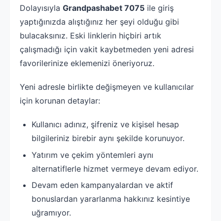
Dolayısıyla
Grandpashabet 7075
ile giriş
yaptığınızda alıştığınız her şeyi olduğu gibi
bulacaksınız. Eski linklerin hiçbiri artık
çalışmadığı için vakit kaybetmeden yeni adresi
favorilerinize eklemenizi öneriyoruz.
Yeni adresle birlikte değişmeyen ve kullanıcılar
için korunan detaylar:
Kullanıcı adınız, şifreniz ve kişisel hesap
bilgileriniz birebir aynı şekilde korunuyor.
Yatırım ve çekim yöntemleri aynı
alternatiflerle hizmet vermeye devam ediyor.
Devam eden kampanyalardan ve aktif
bonuslardan yararlanma hakkınız kesintiye
uğramıyor.