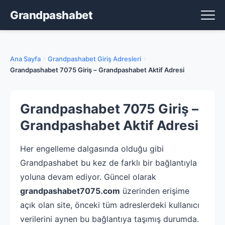
İçeriğe
Grandpashabet
Geç
Ana Sayfa
Grandpashabet Giriş Adresleri
Grandpashabet 7075 Giriş – Grandpashabet Aktif Adresi
Grandpashabet 7075 Giriş –
Grandpashabet Aktif Adresi
Her engelleme dalgasında olduğu gibi
Grandpashabet bu kez de farklı bir bağlantıyla
yoluna devam ediyor. Güncel olarak
grandpashabet7075.com
üzerinden erişime
açık olan site, önceki tüm adreslerdeki kullanıcı
verilerini aynen bu bağlantıya taşımış durumda.