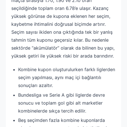
maçta sırasıyla 1.70, 1.90 ve 2.10 oran
seçildiğinde toplam oran 6.78’e ulaşır. Kazanç
yüksek görünse de kupona eklenen her seçim,
kaybetme ihtimalini doğrusal biçimde artırır.
Seçim sayısı ikiden ona çıktığında tek bir yanlış
tahmin tüm kuponu geçersiz kılar. Bu nedenle
sektörde “akümülatör” olarak da bilinen bu yapı,
yüksek getiri ile yüksek riski bir arada barındırır.
Kombine kupon oluşturulurken farklı liglerden
seçim yapılması, aynı maç içi bağlantılı
sonuçları azaltır.
Bundesliga ve Serie A gibi liglerde devre
sonucu ve toplam gol gibi alt marketler
kombinelerde sıkça tercih edilir.
Beş seçimden fazla kombine kuponlarda