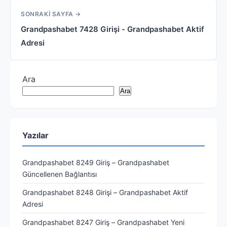
SONRAKI SAYFA →
Grandpashabet 7428 Girişi - Grandpashabet Aktif
Adresi
Ara
Ara
Yazılar
Grandpashabet 8249 Giriş – Grandpashabet
Güncellenen Bağlantısı
Grandpashabet 8248 Girişi – Grandpashabet Aktif
Adresi
Grandpashabet 8247 Giriş – Grandpashabet Yeni