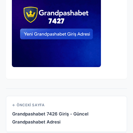
← ÖNCEKI SAYFA
Grandpashabet 7426 Giriş - Güncel
Grandpashabet Adresi