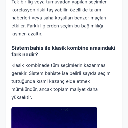
Tek bir lig veya turnuvadan yapılan seçimler
korelasyon riski taşıyabilir, özellikle takım
haberleri veya saha koşulları benzer maçları
etkiler. Farklı liglerden seçim bu bağımlılığı
kısmen azaltır.
Sistem bahis ile klasik kombine arasındaki
fark nedir?
Klasik kombinede tüm seçimlerin kazanması
gerekir. Sistem bahiste ise belirli sayıda seçim
tuttuğunda kısmi kazanç elde etmek
mümkündür, ancak toplam maliyet daha
yüksektir.