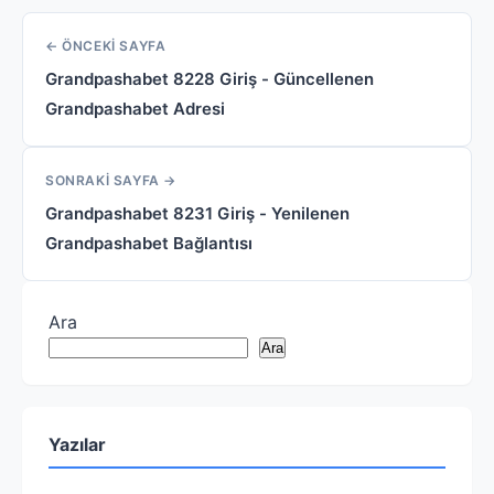
← ÖNCEKI SAYFA
Grandpashabet 8228 Giriş - Güncellenen
Grandpashabet Adresi
SONRAKI SAYFA →
Grandpashabet 8231 Giriş - Yenilenen
Grandpashabet Bağlantısı
Ara
Ara
Yazılar