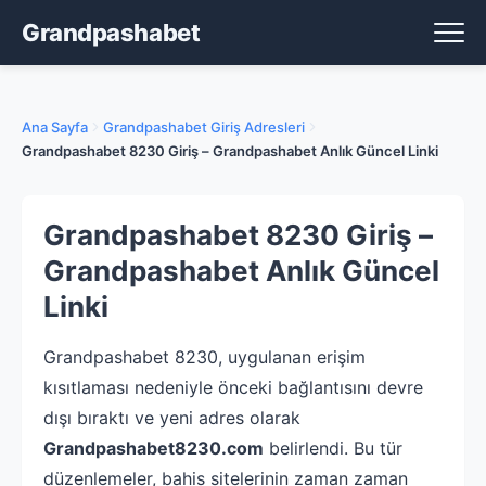
İçeriğe
Grandpashabet
Geç
Ana Sayfa
Grandpashabet Giriş Adresleri
Grandpashabet 8230 Giriş – Grandpashabet Anlık Güncel Linki
Grandpashabet 8230 Giriş –
Grandpashabet Anlık Güncel
Linki
Grandpashabet 8230, uygulanan erişim
kısıtlaması nedeniyle önceki bağlantısını devre
dışı bıraktı ve yeni adres olarak
Grandpashabet8230.com
belirlendi. Bu tür
düzenlemeler, bahis sitelerinin zaman zaman