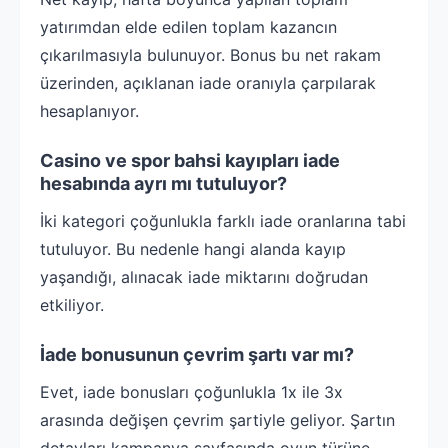
yatırımdan elde edilen toplam kazancın
çıkarılmasıyla bulunuyor. Bonus bu net rakam
üzerinden, açıklanan iade oranıyla çarpılarak
hesaplanıyor.
Casino ve spor bahsi kayıpları iade
hesabında ayrı mı tutuluyor?
İki kategori çoğunlukla farklı iade oranlarına tabi
tutuluyor. Bu nedenle hangi alanda kayıp
yaşandığı, alınacak iade miktarını doğrudan
etkiliyor.
İade bonusunun çevrim şartı var mı?
Evet, iade bonusları çoğunlukla 1x ile 3x
arasında değişen çevrim şartiyle geliyor. Şartın