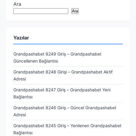
Ara
Ara
Yazılar
Grandpashabet 8249 Giriş – Grandpashabet
Güncellenen Bağlantısı
Grandpashabet 8248 Girişi – Grandpashabet Aktif
Adresi
Grandpashabet 8247 Giriş – Grandpashabet Yeni
Bağlantısı
Grandpashabet 8246 Giriş – Güncel Grandpashabet
Adresi
Grandpashabet 8245 Giriş – Yenilenen Grandpashabet
Bağlantısı