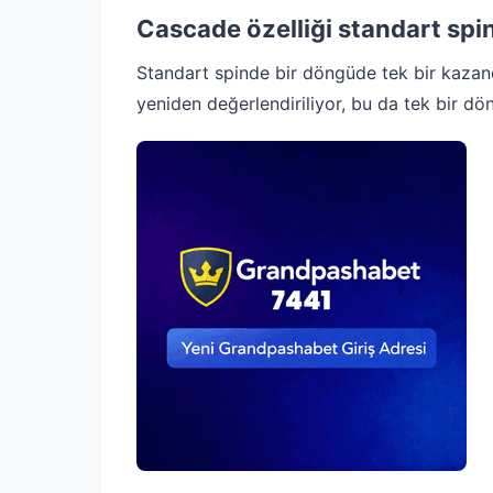
Cascade özelliği standart sp
Standart spinde bir döngüde tek bir kazan
yeniden değerlendiriliyor, bu da tek bir dö