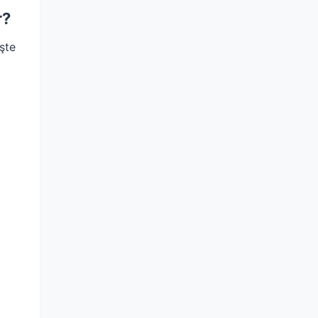
r?
şte