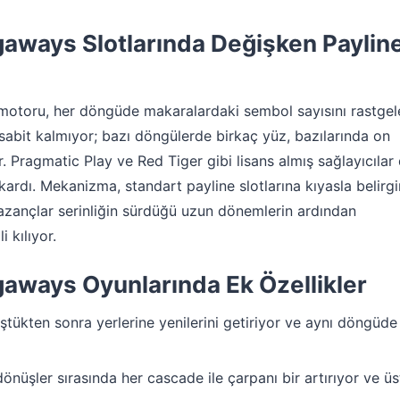
ways Slotlarında Değişken Paylin
motoru, her döngüde makaralardaki sembol sayısını rastgel
sabit kalmıyor; bazı döngülerde birkaç yüz, bazılarında on
 Pragmatic Play ve Red Tiger gibi lisans almış sağlayıcılar
ardı. Mekanizma, standart payline slotlarına kıyasla belirgi
kazançlar serinliğin sürdüğü uzun dönemlerin ardından
 kılıyor.
ways Oyunlarında Ek Özellikler
tükten sonra yerlerine yenilerini getiriyor ve aynı döngüde
önüşler sırasında her cascade ile çarpanı bir artırıyor ve üs