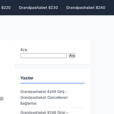
 8220
Grandpashabet 8230
Grandpashabet 8240
Ara
Ara
Yazılar
Grandpashabet 8249 Giriş –
Grandpashabet Güncellenen
ği
Bağlantısı
Grandpashabet 8248 Girişi –