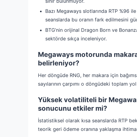
sınır bulunmuyor.
Bazı Megaways slotlarında RTP %96 ile 
seanslarda bu oranın fark edilmesini güç
BTG’nin orijinal Dragon Born ve Bonanza
sektörde sıkça inceleniyor.
Megaways motorunda makara b
belirleniyor?
Her döngüde RNG, her makara için bağımsız
sayılarının çarpımı o döngüdeki toplam yol 
Yüksek volatiliteli bir Mega
sonucunu etkiler mi?
İstatistiksel olarak kısa seanslarda RTP b
teorik geri ödeme oranına yaklaşma ihtimal