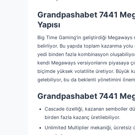
Grandpashabet 7441 Mega
Yapısı
Big Time Gaming’in geliştirdiği Megaways 
belirliyor. Bu yapıda toplam kazanma yolu 
yedi binden fazla kombinasyon oluşabiliyor.
kendi Megaways versiyonlarını piyasaya çık
biçimde yüksek volatilite üretiyor. Büyük 
gelebiliyor, bu da beklenti yönetimini önemli
Grandpashabet 7441 Mega
Cascade özelliği, kazanan semboller düş
birden fazla kazanç üretilebiliyor.
Unlimited Multiplier mekaniği, ücretsiz d