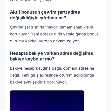
Aktif bonusun çevrim şartı adres
değişikliğiyle sıfırlanır mı?
Çevrim şartı sıfırlanmıyor; tamamlanan kısım
korunuyor. Yeni adrese giriş yapıldığında bonus
durumu kaldığı yerden devam ediyor.
Hesapta bakiye varken adres değişirse
bakiye kaybolur mu?
Bakiye hesap kaydına bağlı, domain adresine
değil. Yeni giriş adresinde oturum açıldığında
bakiye aynı şekilde görünüyor.