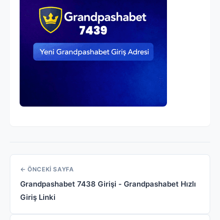
← ÖNCEKI SAYFA
Grandpashabet 7438 Girişi - Grandpashabet Hızlı
Giriş Linki