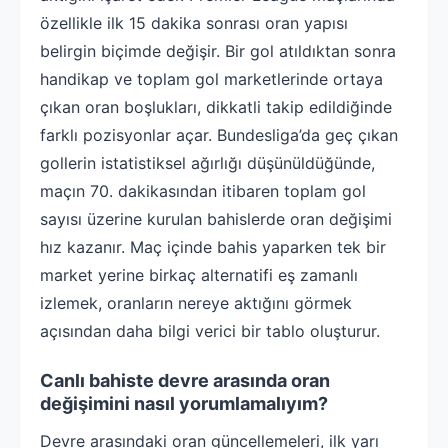
özellikle ilk 15 dakika sonrası oran yapısı
belirgin biçimde değişir. Bir gol atıldıktan sonra
handikap ve toplam gol marketlerinde ortaya
çıkan oran boşlukları, dikkatli takip edildiğinde
farklı pozisyonlar açar. Bundesliga’da geç çıkan
gollerin istatistiksel ağırlığı düşünüldüğünde,
maçın 70. dakikasından itibaren toplam gol
sayısı üzerine kurulan bahislerde oran değişimi
hız kazanır. Maç içinde bahis yaparken tek bir
market yerine birkaç alternatifi eş zamanlı
izlemek, oranların nereye aktığını görmek
açısından daha bilgi verici bir tablo oluşturur.
Canlı bahiste devre arasında oran
değişimini nasıl yorumlamalıyım?
Devre arasındaki oran güncellemeleri, ilk yarı