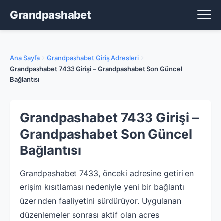
İçeriğe
Grandpashabet
Geç
Ana Sayfa
Grandpashabet Giriş Adresleri
Grandpashabet 7433 Girişi – Grandpashabet Son Güncel
Bağlantısı
Grandpashabet 7433 Girişi –
Grandpashabet Son Güncel
Bağlantısı
Grandpashabet 7433, önceki adresine getirilen
erişim kısıtlaması nedeniyle yeni bir bağlantı
üzerinden faaliyetini sürdürüyor. Uygulanan
düzenlemeler sonrası aktif olan adres