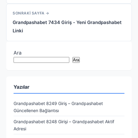
SONRAKI SAYFA →
Grandpashabet 7434 Giriş - Yeni Grandpashabet
Linki
Ara
Ara
Yazılar
Grandpashabet 8249 Giriş – Grandpashabet
Güncellenen Bağlantısı
Grandpashabet 8248 Girişi – Grandpashabet Aktif
Adresi