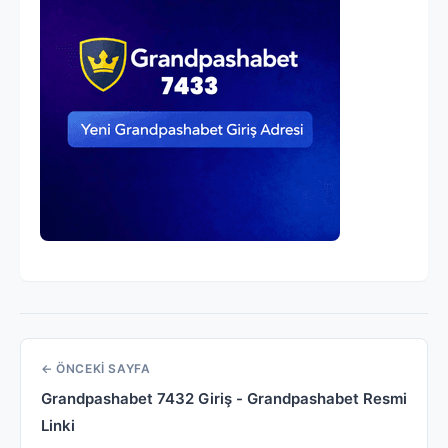
← ÖNCEKI SAYFA
Grandpashabet 7432 Giriş - Grandpashabet Resmi
Linki